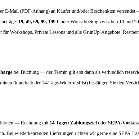
er E-Mail (PDF-Anhang) an Käufer und/oder Beschenkten versendet —
tbeträge:
19, 49, 69, 99, 199 €
oder Wunschbetrag zwischen 10 und 50
ür Workshops, Private Lessons und alle GrünUp-Angebote. Restbetrag
Charge
bei Buchung — der Termin gilt erst dann als verbindlich reservie
rminen (innerhalb der 14-Tage-Widerrufsfrist) bestätigen Sie den Verz
nditionen — Rechnung mit
14 Tagen Zahlungsziel
oder
SEPA-Vorkass
h. Bei wiederkehrenden Lieferungen richten wir gerne eine SEPA-Last